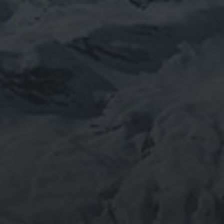
29 SEPTIEMBRE, 2021
SENDERISMO EN EL
HIERRO. ISLAS
CANARIAS.
TWITER
Tweets por @Muntania
FACEBOOK
GOOOGLE +
INSTAGRAM