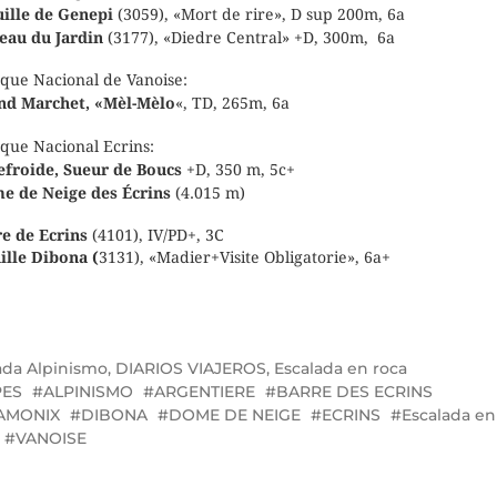
uille de Genepi
(3059), «Mort de rire», D sup 200m, 6a
eau du Jardin
(3177), «Diedre Central» +D, 300m, 6a
que Nacional de Vanoise:
nd Marchet, «Mèl-Mèlo
«, TD, 265m, 6a
que Nacional Ecrins:
lefroide, Sueur de Boucs
+D, 350 m, 5c+
e de Neige des Écrins
(4.015 m)
re de Ecrins
(4101), IV/PD+, 3C
ille Dibona (
3131), «Madier+Visite Obligatorie», 6a+
ada
Alpinismo
,
DIARIOS VIAJEROS
,
Escalada en roca
PES
ALPINISMO
ARGENTIERE
BARRE DES ECRINS
AMONIX
DIBONA
DOME DE NEIGE
ECRINS
Escalada en
VANOISE