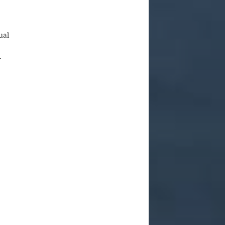
ual
.