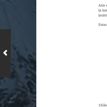
Aún c
la lo
inolv
Estas
1)Gl