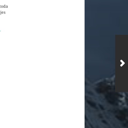
toda
jes
.