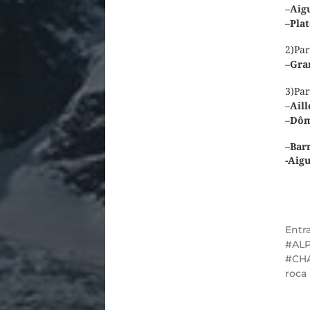
–
Aig
–
Plat
2)Par
–
Gra
3)Par
–
Ail
–
Dôm
–
Bar
-Aigu
Entr
AL
CH
roca